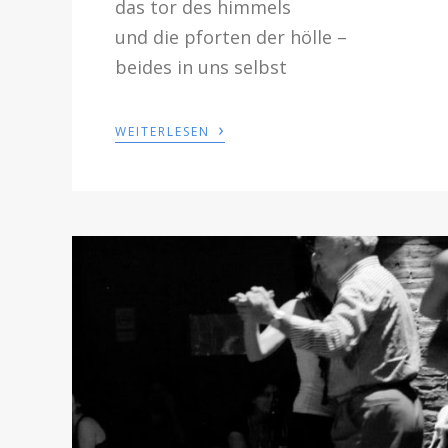
das tor des himmels
und die pforten der hölle –
beides in uns selbst
›
WEITERLESEN