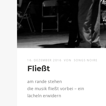
16. DEZEMBER 2016
VON
SONGS NOIRE
Fließt
am rande stehen
die musik fließt vorbei – ein
lächeln erwidern