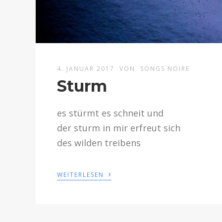
4. JANUAR 2017
VON
SONGS NOIRE
Sturm
es stürmt es schneit und
der sturm in mir erfreut sich
des wilden treibens
›
WEITERLESEN