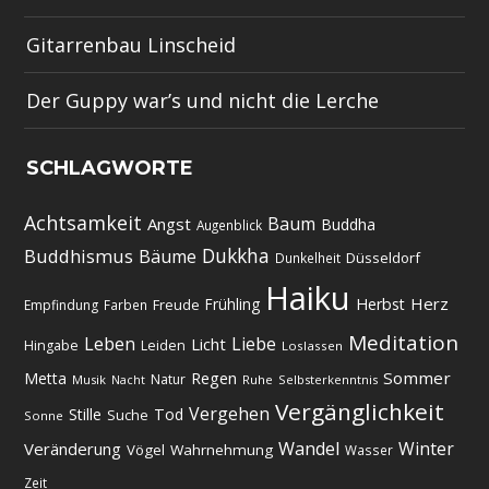
Gitarrenbau Linscheid
Der Guppy war’s und nicht die Lerche
SCHLAGWORTE
Achtsamkeit
Baum
Angst
Buddha
Augenblick
Dukkha
Buddhismus
Bäume
Düsseldorf
Dunkelheit
Haiku
Herz
Frühling
Herbst
Freude
Empfindung
Farben
Meditation
Leben
Liebe
Licht
Hingabe
Leiden
Loslassen
Regen
Sommer
Metta
Natur
Musik
Ruhe
Selbsterkenntnis
Nacht
Vergänglichkeit
Vergehen
Stille
Tod
Suche
Sonne
Wandel
Winter
Veränderung
Vögel
Wahrnehmung
Wasser
Zeit