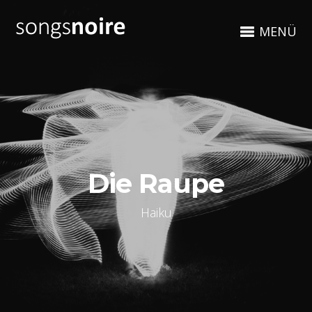
MENÜ
Die Raupe
Haiku