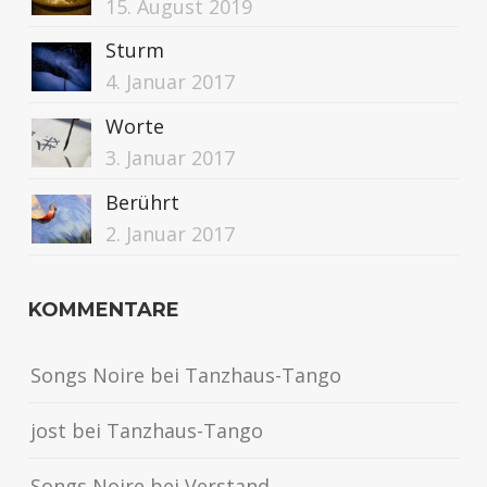
15. August 2019
Sturm
4. Januar 2017
Worte
3. Januar 2017
Berührt
2. Januar 2017
KOMMENTARE
Songs Noire
bei
Tanzhaus-Tango
jost
bei
Tanzhaus-Tango
Songs Noire
bei
Verstand