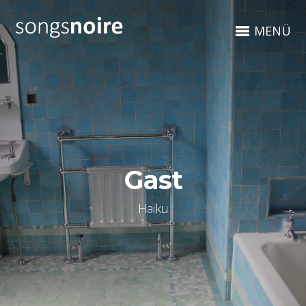
MENÜ
Gast
Haiku