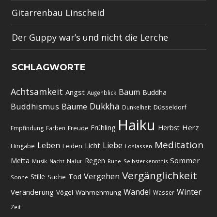
Gitarrenbau Linscheid
Der Guppy war’s und nicht die Lerche
SCHLAGWORTE
Achtsamkeit
Baum
Angst
Buddha
Augenblick
Dukkha
Buddhismus
Bäume
Düsseldorf
Dunkelheit
Haiku
Herz
Frühling
Herbst
Freude
Empfindung
Farben
Meditation
Leben
Liebe
Licht
Hingabe
Leiden
Loslassen
Regen
Sommer
Metta
Natur
Musik
Ruhe
Selbsterkenntnis
Nacht
Vergänglichkeit
Vergehen
Stille
Tod
Suche
Sonne
Wandel
Winter
Veränderung
Vögel
Wahrnehmung
Wasser
Zeit