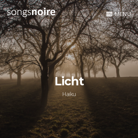
MENÜ
Licht
Haiku