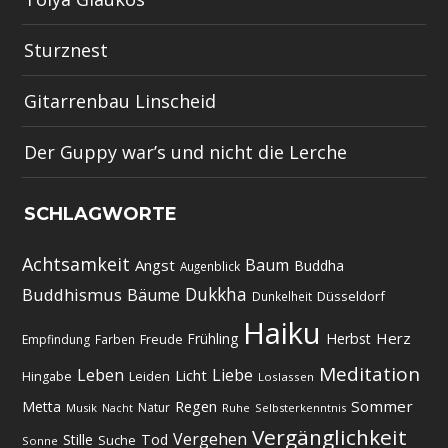
Sturznest
Gitarrenbau Linscheid
Der Guppy war’s und nicht die Lerche
SCHLAGWORTE
Achtsamkeit
Baum
Angst
Buddha
Augenblick
Dukkha
Buddhismus
Bäume
Düsseldorf
Dunkelheit
Haiku
Herz
Frühling
Herbst
Freude
Empfindung
Farben
Meditation
Leben
Liebe
Licht
Hingabe
Leiden
Loslassen
Regen
Sommer
Metta
Natur
Musik
Ruhe
Selbsterkenntnis
Nacht
Vergänglichkeit
Vergehen
Stille
Tod
Suche
Sonne